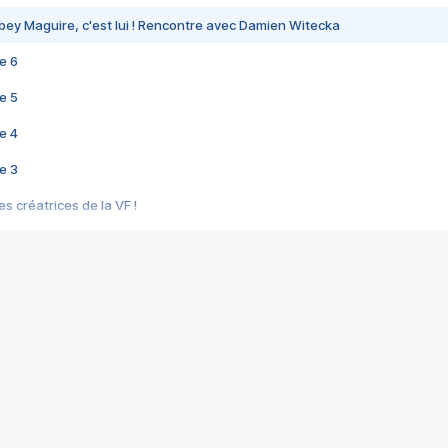
bey Maguire, c'est lui ! Rencontre avec Damien Witecka
e 6
e 5
e 4
e 3
s créatrices de la VF !
e 2
e 1
e Mektoub My Love arrive enfin ! Rencontre avec Shaïn Boumedine et Sal
i : après Toni en famille
elle réalise le bouleversant Dites lui que je l'aime
ais ! Rencontre autour de Vie privée de Rebecca Zlotowski